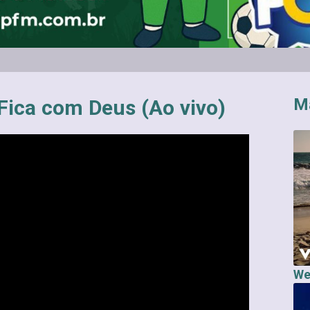
M
 Fica com Deus (Ao vivo)
We