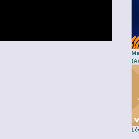
Ma
(A
Lé