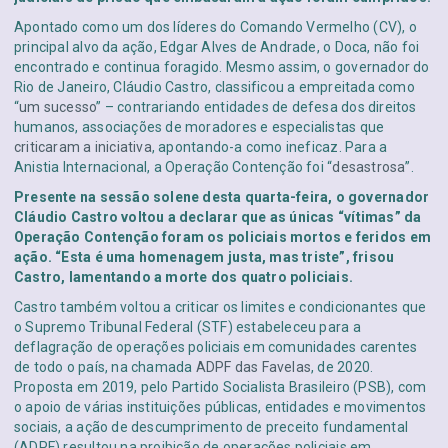
Apontado como um dos líderes do Comando Vermelho (CV), o
principal alvo da ação, Edgar Alves de Andrade, o Doca, não foi
encontrado e continua foragido. Mesmo assim, o governador do
Rio de Janeiro, Cláudio Castro, classificou a empreitada como
“
um sucesso
” – contrariando entidades de defesa dos direitos
humanos, associações de moradores e especialistas que
criticaram a iniciativa
, apontando-a como ineficaz. Para a
Anistia Internacional, a Operação Contenção foi “
desastrosa
”.
Presente na sessão solene desta quarta-feira, o governador
Cláudio Castro voltou a declarar que as únicas “vítimas” da
Operação Contenção foram os policiais mortos e feridos em
ação. “Esta é uma homenagem justa, mas triste”, frisou
Castro, lamentando a morte dos quatro policiais.
Castro também voltou a criticar os limites e condicionantes que
o Supremo Tribunal Federal (STF) estabeleceu para a
deflagração de operações policiais em comunidades carentes
de todo o país, na chamada
ADPF das Favelas
, de 2020.
Proposta em 2019, pelo Partido Socialista Brasileiro (PSB), com
o apoio de várias instituições públicas, entidades e movimentos
sociais, a ação de descumprimento de preceito fundamental
(ADPF) resultou na proibição de operações policiais em