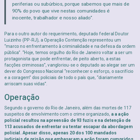
periferias ou subúrbios, porque sabemos que mais de
90% do povo que vive nestas comunidades é
inocente, trabalhador e nosso aliado”.
Para o outro autor do requerimento, deputado federal Doutor
Luizinho (PP-RJ), a Operação Contenção representou um
“marco no enfrentamento à criminalidade e na defesa da ordem
pública”. “Hoje, temos orgulho do Rio de Janeiro voltar a ser um
protagonista que pode enfrentar, de peito aberto, a estas
facções criminosas”, vangloriou-se o deputado ao alegar ser um
dever do Congresso Nacional “reconhecer o esforço, o sacrifício
e a coragem” dos policiais de todo o país que, “diariamente
arriscam suas vidas”.
Operação
Segundo o governo do Rio de Janeiro, além das mortes de 117
suspeitos de envolvimento com o crime organizado,
a a ação
policial resultou na apreensão de 93 fuzis e na detenção de
113 acusados de enfrentar ou tentar escapar da abordagem
policial. Apesar disso, apenas 20 dos 100 mandados
judiciais de prisão que embasaram a ação foram cumpridos.