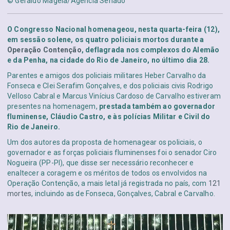
© Geraldo Magela/Agência Senado
O Congresso Nacional homenageou, nesta quarta-feira (12),
em sessão solene, os quatro policiais mortos durante a
Operação Contenção
, deflagrada nos complexos do Alemão
e da Penha, na cidade do Rio de Janeiro, no último dia 28.
Parentes e amigos dos policiais militares Heber Carvalho da
Fonseca e Clei Serafim Gonçalves, e dos policiais civis Rodrigo
Velloso Cabral e Marcus Vinícius Cardoso de Carvalho estiveram
presentes na homenagem,
prestada também ao governador
fluminense, Cláudio Castro, e às polícias Militar e Civil do
Rio de Janeiro.
Um dos autores da proposta de homenagear os policiais, o
governador e as forças policiais fluminenses foi o senador Ciro
Nogueira (PP-PI), que disse ser necessário reconhecer e
enaltecer a coragem e os méritos de todos os envolvidos na
Operação Contenção, a mais letal já registrada no país, com
121
mortes
, incluindo as de Fonseca, Gonçalves, Cabral e Carvalho.