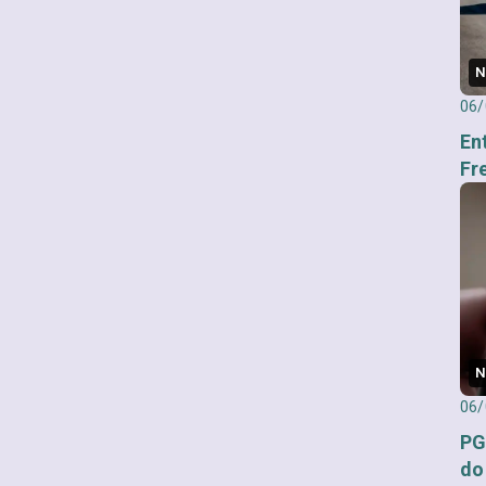
N
06/
En
Fr
N
06/
PG
do