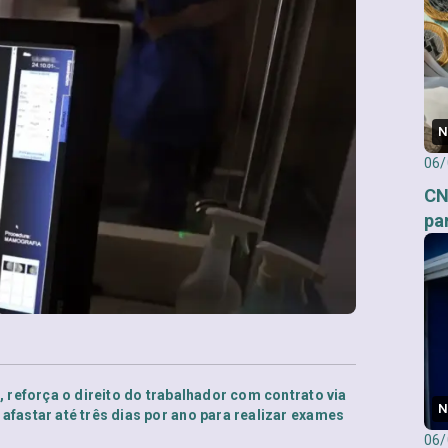
N
06/
CN
pa
, reforça o direito do trabalhador com contrato via
N
afastar até três dias por ano para realizar exames
06/