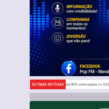
nto reduz em até 85% internações no SUS por fibrose cística
ÚLTIMAS NOTÍCIAS
R