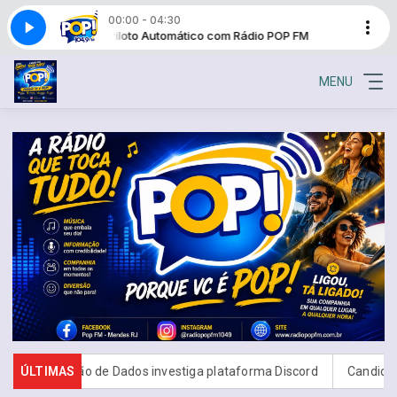
00:00 - 04:30
io POP FM
Piloto Automático com Rádio POP FM
MENU
teção de Dados investiga plataforma Discord
ÚLTIMAS
Candidatos do Encc