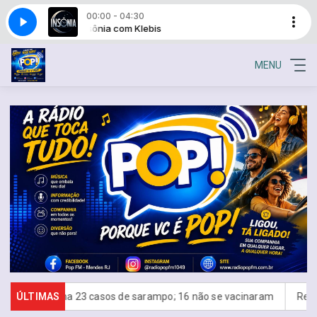
00:00 - 04:30
Insônia com Klebis
MENU
irma 23 casos de sarampo; 16 não se vacinaram
ÚLTIMAS
Retiradas da p