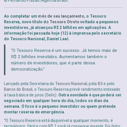
© Fernando Frazão/Agência Brasil
Ao completar um
mês de seu lançamento
, o Tesouro
Reserva, novo título do
Tesouro Direto
voltado a pequenos
investidores, já alcançou R$ 2 bilhões em aplicações. A
informação foi passada hoje (12) à imprensa pelo secretário
do Tesouro Nacional, Daniel Leal.
“O Tesouro Reserva é um sucesso. Já temos mais de
R$ 2 bilhões investidos. Aumentamos também o
número de investidores, que é parte dessa
democratização.”
Lançado pela Secretaria do
Tesouro Nacional
, pela
B3
e pelo
Banco do Brasil
, o Tesouro Reserva prevê rendimento indexado
à taxa básica de juros (Selic).
Outra novidade é que poderá ser
negociado em qualquer hora do dia, todos os dias da
semana. O foco é o pequeno investidor ou quem pretende
montar reserva de emergência.
“O Tesouro Reserva está disponível a qualquer momento, é
tecnológico, fácil e com R$ 1 você já consegue investir. Foi feito