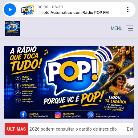
00:00 - 06:30
io POP FM
Piloto Automático com Rádio POP FM
MENU
eja 2026 podem consultar o cartão de inscrição
ÚLTIMAS
Estado de São P